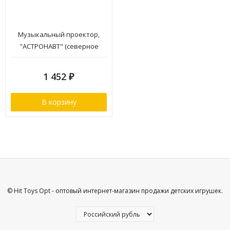
Музыкальный проектор,
"АСТРОНАВТ" (северное
сияние, луна), функция
блютуз
1 452
₽
В корзину
© Hit Toys Opt - оптовый интернет-магазин продажи детских игрушек.